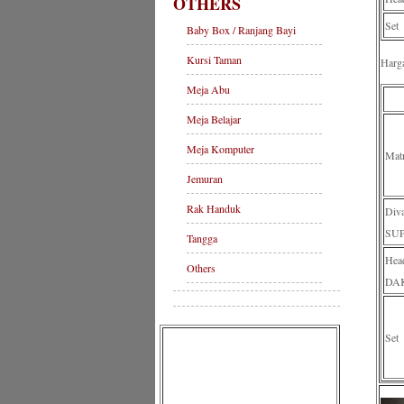
OTHERS
Set
Baby Box / Ranjang Bayi
Kursi Taman
Harg
Meja Abu
Meja Belajar
Meja Komputer
Mat
Jemuran
Rak Handuk
Di
SU
Tangga
Hea
Others
DA
Set