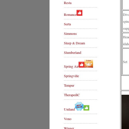
Resta
Romance
Div
spin
Serta
supp
Simmons
Hea
Sleep & Dream
idah
Slumberland
Set
Spring Air
Springville
Tempur
TherapediC
Uniland
Vono
Winner