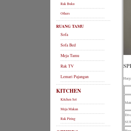
Rak Buku
Others
RUANG TAMU
Sofa
Sofa Bed
Meja Tamu
SP
Rak TV
Lemari Pajangan
Harg
KITCHEN
Kitchen Set
Mat
Meja Makan
Di
Rak Piring
SU
Hea