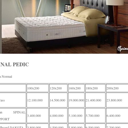
INAL PEDIC
a Normal
100x200
120x200
160x200
180x200
200x200
rass
12.100.000
14.500.000
19.000.000
21.400.000
23.800.000
van SPINAL
3.400.000
4.000.000
5.100.000
5.700.000
6.400.000
PPORT
dboard DAKOTA
3.800.000
4.500.000
5.800.000
6.500.000
7.200.000