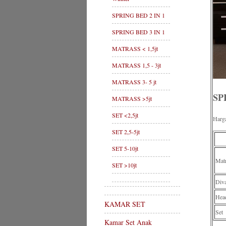
SPRING BED 2 IN 1
SPRING BED 3 IN 1
MATRASS < 1,5jt
MATRASS 1,5 - 3jt
MATRASS 3- 5 jt
SP
MATRASS >5jt
SET <2,5jt
Harg
SET 2,5-5jt
SET 5-10jt
Mat
SET >10jt
Diva
Hea
KAMAR SET
Set
Kamar Set Anak