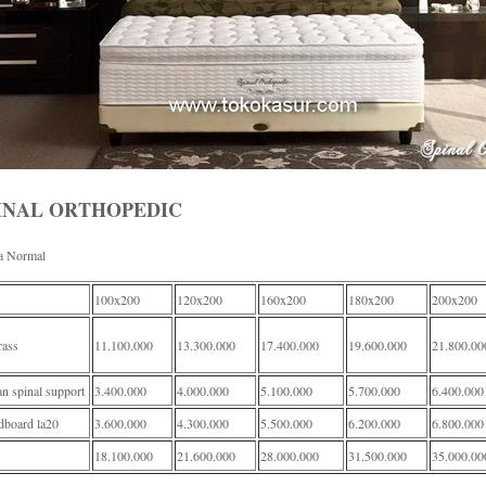
INAL ORTHOPEDIC
a Normal
100x200
120x200
160x200
180x200
200x200
rass
11.100.000
13.300.000
17.400.000
19.600.000
21.800.00
n spinal support
3.400.000
4.000.000
5.100.000
5.700.000
6.400.000
dboard la20
3.600.000
4.300.000
5.500.000
6.200.000
6.800.000
18.100.000
21.600.000
28.000.000
31.500.000
35.000.00