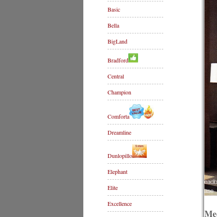
Basic
Bella
BigLand
Bradford
Central
Champion
Comforta
Dreamline
Dunlopillo
Elephant
Elite
Excellence
Me