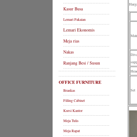
Harg
Kasur Busa
Lemari Pakaian
Lemari Ekonomis
Mat
Meja rias
Nakas
Di
supp
Ranjang Besi / Susun
Hea
OFFICE FURNITURE
Set
Brankas
Filling Cabinet
Kursi Kantor
Meja Tulis
Meja Rapat