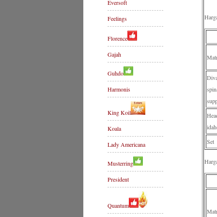
Eversoft
Harg
Feelings
Florence
Gajah
Mat
Guhdo
Div
Harmonis
spin
supp
King Koil
Hea
idah
Koala
Set
Lady Americana
Harg
Musterring
President
Quantum
Mat